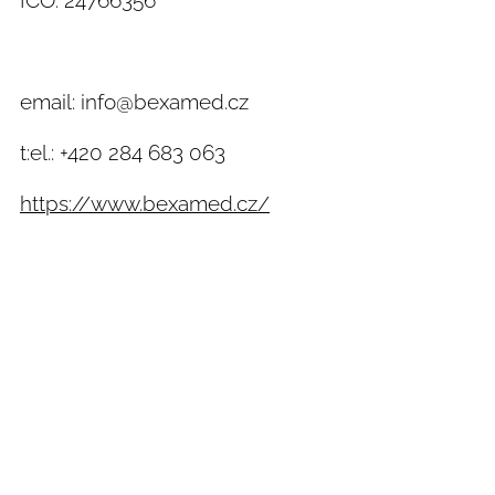
IČO: 24766356
email: info@bexamed.cz
t:el.: +420 284 683 063
https://www.bexamed.cz/