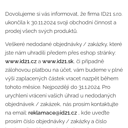
Dovolujeme si vás informovat, že firma ID21 s.r.o.
ukončila k 30.11.2024 svoji obchodní činnost a
prodej všech svých produktů.
Veškeré nedodané objednávky / zakázky, které
jste nám uhradili předem přes eshop stránky:
www.id21.cz
a
www.id21.sk
, či případně
zálohovou platbou na účet, vám budeme v plné
výši zaplacených částek vracet nazpět během
tohoto měsíce. Nejpozději do 31.1.2024. Pro
urychlení vrácení vašich úhrad u nedodaných
objednávek / zakázek, nás prosím kontaktujte
na email:
reklamace@id21.cz
, kde uveďte
prosím číslo objednávky / zakázky a číslo